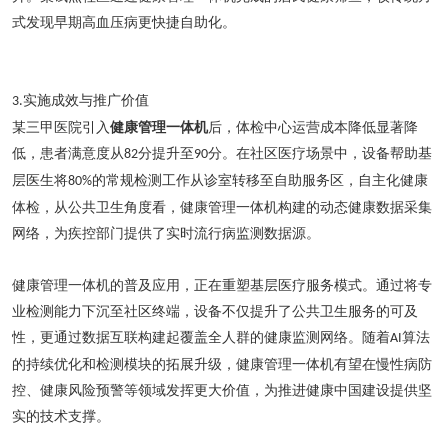
式发现早期高血压病
更快捷自助化
。
实施成效与推广价值
3.
某三甲医院引入
健康管理一体机
后，体检中心运营成本降低
显著降
低
，患者满意度从
分提升至
分。在社区医疗场景中，设备帮助基
82
90
层医生将
的常规检测工作从诊室转移至自助服务区，
自主化健康
80%
体检，
从公共卫生角度看，健康管理一体机构建的动态健康数据采集
网络，为疾控部门提供了实时流行病监测数据源
。
健康管理一体机的普及应用，正在重塑基层医疗服务模式。通过将专
业检测能力下沉至社区终端，设备不仅提升了公共卫生服务的可及
性，更通过数据互联构建起覆盖全人群的健康监测网络。随着
算法
AI
的持续优化和检测模块的拓展升级，健康管理一体机有望在慢性病防
控、健康风险预警等领域发挥更大价值，为推进健康中国建设提供坚
实的技术支撑。