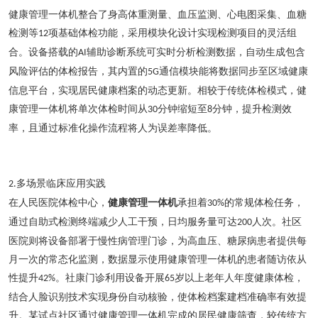
健康管理一体机整合了身高体重测量、血压监测、心电图采集、血糖
检测等
项基础体检功能，采用模块化设计实现检测项目的灵活组
12
合。设备搭载的
辅助诊断系统可实时分析检测数据，自动生成包含
AI
风险评估的体检报告，其内置的
通信模块能将数据同步至区域健康
5G
信息平台，实现居民健康档案的动态更新。相较于传统体检模式，健
康管理一体机将单次体检时间从
分钟缩短至
分钟，提升检测效
30
8
率，且通过标准化操作流程将人为误差率
降低
。
多场景临床应用实践
2.
在人民医院体检中心，
健康管理一体机
承担着
的常规体检任务，
30%
通过自助式检测终端减少人工干预，日均服务量可达
人次。社区
200
医院则将设备部署于慢性病管理门诊，为高血压、糖尿病患者提供每
月一次的常态化监测，数据显示使用健康管理一体机的患者随访依从
性提升
。社康门诊利用设备开展
岁以上老年人年度健康体检，
42%
65
结合人脸识别技术实现身份自动核验，使体检档案建档准确率
有效提
升
。某试点社区通过健康管理一体机完成的居民健康筛查，较传统方