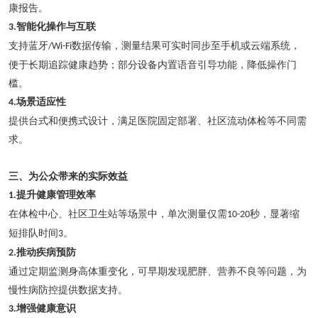
康报告。
智能化操作与互联
3.
支持蓝牙
数据传输，测量结果可实时同步至手机或云端系统，
/Wi-Fi
便于长期追踪健康趋势；部分设备内置语音引导功能，降低操作门
槛。
场景适应性
4.
提供台式和便携式设计，满足医院固定部署、社区流动体检等不同需
求。
三、为公众带来的实际效益
提升健康管理效率
1.
在体检中心、社区卫生站等场景中，单次测量仅需
秒，显著缩
10-20
短排队时间
。
3
推动疾病预防
2.
通过定期监测身高体重变化，可早期发现肥胖、营养不良等问题，为
慢性病防控提供数据支持。
增强健康意识
3.