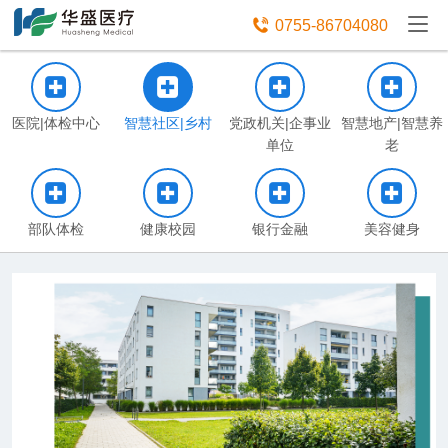
免费获取设备资讯报价

0755-86704080




医院|体检中心
智慧社区|乡村
党政机关|企事业
智慧地产|智慧养
单位
老




部队体检
健康校园
银行金融
美容健身