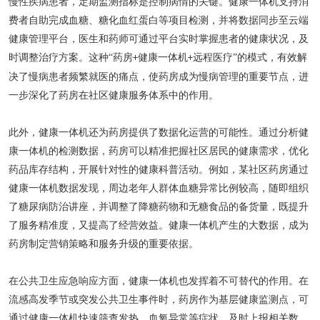
慢性疾病患者，定期监测指标是控制病情的关键。健康一体机支持消
费者自助完成血糖、糖化血红蛋白等项目检测，并将数据同步至云端
健康管理平台，医生和药师可通过平台实时掌握患者的健康状况，及
时调整治疗方案。这种
“药房
健康一体机
远程医疗”的模式，有效解
+
+
决了慢病患者频繁就医的痛点，使药房成为慢病管理的重要节点，进
一步深化了药房在社区健康服务体系中的作用。
此外，健康一体机还为药房提供了数据化运营的可能性。通过分析健
康一体机的检测数据，药房可以精准把握社区居民的健康需求，优化
药品库存结构，开展针对性的健康科普活动。例如，某社区药房通过
健康一体机数据发现，周边老年人群体血糖异常比例较高，随即组织
了糖尿病防治讲座，并调整了降糖药物和无糖食品的备货量，既提升
了服务精准度，又提高了经营效益。健康一体机产生的大数据，成为
药房制定营销策略和服务升级的重要依据。
在公共卫生应急响应方面，健康一体机也发挥着不可替代的作用。在
流感高发季节或突发公共卫生事件时，药房作为基层健康监测点，可
通过健康一体机快速筛查发热、血氧异常等症状，及时上报相关数